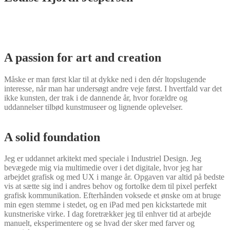
A passion for art and creation
Måske er man først klar til at dykke ned i den dér ltopslugende
interesse, når man har undersøgt andre veje først. I hvertfald var det
ikke kunsten, der trak i de dannende år, hvor forældre og
uddannelser tilbød kunstmuseer og lignende oplevelser.
A solid foundation
Jeg er uddannet arkitekt med speciale i Industriel Design. Jeg
bevægede mig via multimedie over i det digitale, hvor jeg har
arbejdet grafisk og med UX i mange år. Opgaven var altid på bedste
vis at sætte sig ind i andres behov og fortolke dem til pixel perfekt
grafisk kommunikation. Efterhånden voksede et ønske om at bruge
min egen stemme i stedet, og en iPad med pen kickstartede mit
kunstneriske virke. I dag foretrækker jeg til enhver tid at arbejde
manuelt, eksperimentere og se hvad der sker med farver og