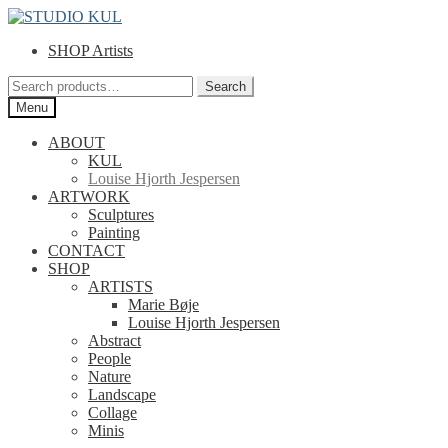
Skip
Skip
to
to
SHOP Artists
navigation
content
Search
Search
for:
Menu
ABOUT
KUL
Louise Hjorth Jespersen
ARTWORK
Sculptures
Painting
CONTACT
SHOP
ARTISTS
Marie Bøje
Louise Hjorth Jespersen
Abstract
People
Nature
Landscape
Collage
Minis